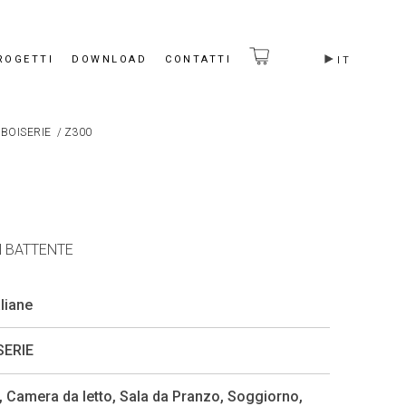
ROGETTI
DOWNLOAD
CONTATTI
IT
 BOISERIE
/
Z300
N BATTENTE
liane
SERIE
,
Camera da letto
,
Sala da Pranzo
,
Soggiorno
,