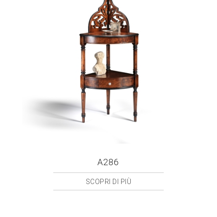
A286
SCOPRI DI PIÙ