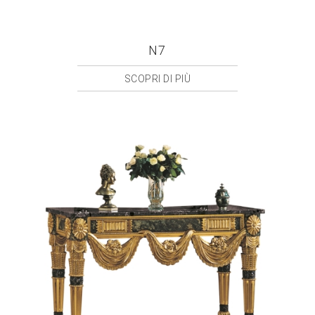
N7
SCOPRI DI PIÙ