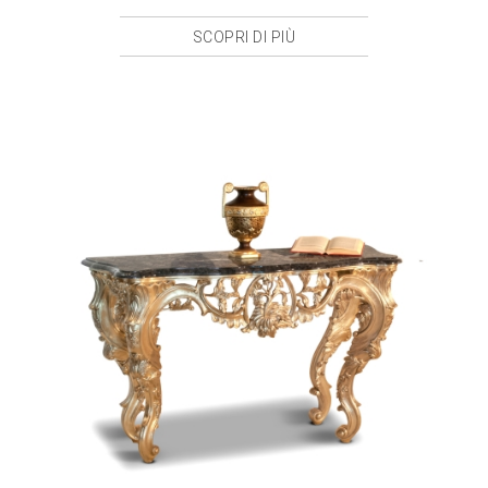
SCOPRI DI PIÙ