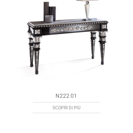
N222.01
SCOPRI DI PIÙ