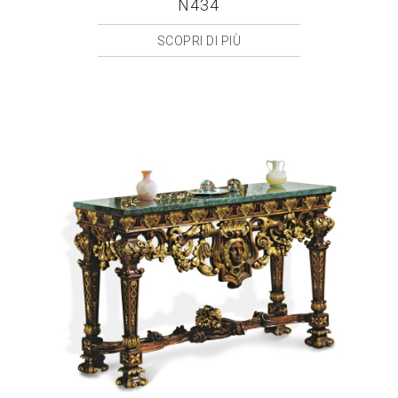
N434
SCOPRI DI PIÙ