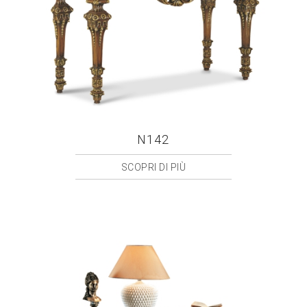
N142
SCOPRI DI PIÙ