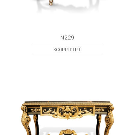
N229
SCOPRI DI PIÙ