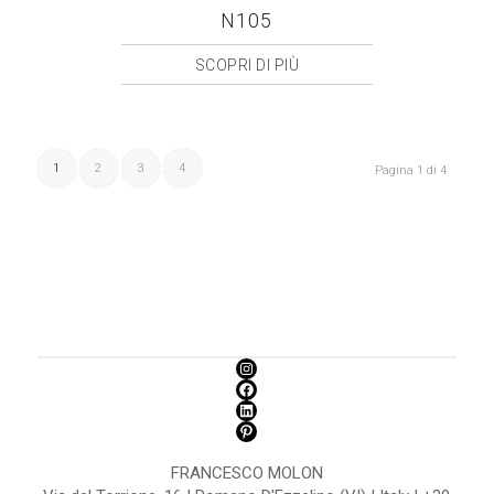
N105
SCOPRI DI PIÙ
1
2
3
4
Pagina 1 di 4
FRANCESCO MOLON