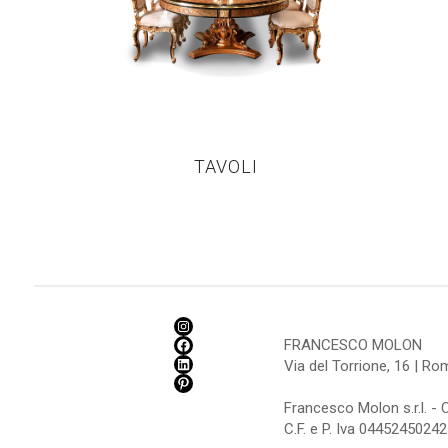
TAVOLI
FRANCESCO MOLON
Via del Torrione, 16 | R
Francesco Molon s.r.l. - 
C.F. e P. Iva 04452450242