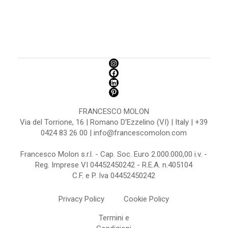
FRANCESCO MOLON
Via del Torrione, 16 | Romano D'Ezzelino (VI) | Italy | +39
0424 83 26 00 | info@francescomolon.com
Francesco Molon s.r.l. - Cap. Soc. Euro 2.000.000,00 i.v. -
Reg. Imprese VI 04452450242 - R.E.A. n.405104
C.F. e P. Iva 04452450242
Privacy Policy
Cookie Policy
Termini e