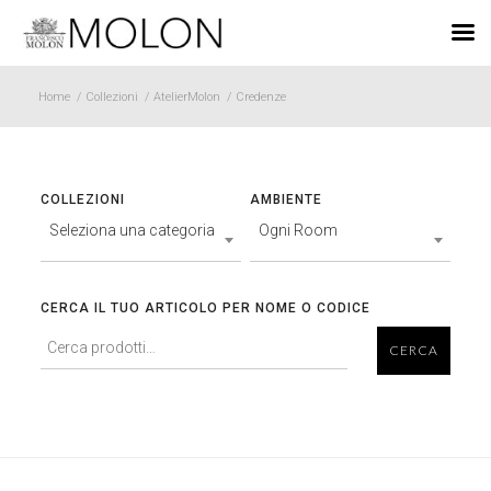
IT
Home
/
Collezioni
/
AtelierMolon
/
Credenze
COLLEZIONI
AMBIENTE
Seleziona una categoria
Ogni Room
CERCA IL TUO ARTICOLO PER NOME O CODICE
CERCA